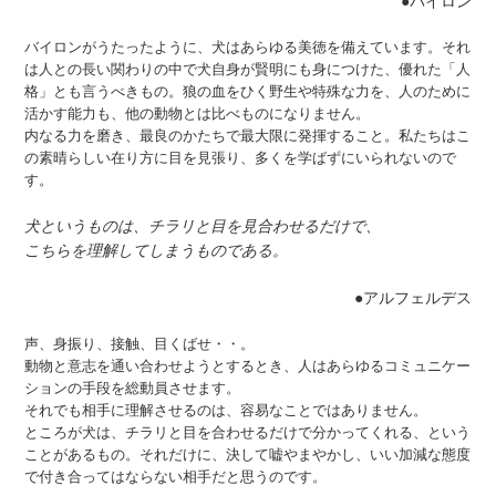
●バイロン
バイロンがうたったように、犬はあらゆる美徳を備えています。それ
は人との長い関わりの中で犬自身が賢明にも身につけた、優れた「人
格」とも言うべきもの。狼の血をひく野生や特殊な力を、人のために
活かす能力も、他の動物とは比べものになりません。
内なる力を磨き、最良のかたちで最大限に発揮すること。私たちはこ
の素晴らしい在り方に目を見張り、多くを学ばずにいられないので
す。
犬というものは、チラリと目を見合わせるだけで、
こちらを理解してしまうものである。
●アルフェルデス
声、身振り、接触、目くばせ・・。
動物と意志を通い合わせようとするとき、人はあらゆるコミュニケー
ションの手段を総動員させます。
それでも相手に理解させるのは、容易なことではありません。
ところが犬は、チラリと目を合わせるだけで分かってくれる、という
ことがあるもの。それだけに、決して嘘やまやかし、いい加減な態度
で付き合ってはならない相手だと思うのです。