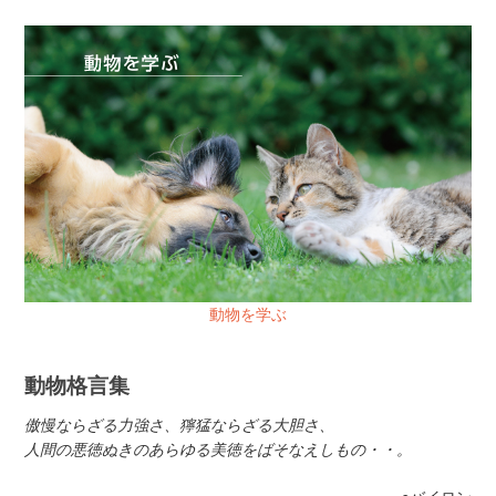
動物を学ぶ
動物格言集
傲慢ならざる力強さ、獰猛ならざる大胆さ、
人間の悪徳ぬきのあらゆる美徳をばそなえしもの・・。