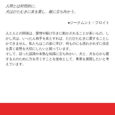
人間とは対照的に、
犬はひたむきに友を愛し、敵に立ち向かう。
●ジークムント・フロイト
人と人との関係は、愛憎や駆け引きに動かされることが多いもの。し
かし犬は、いったん相手を友とすれば、ただひたむきに愛することし
かできません。私たちはこの姿に学び、何ものにも惑わされずに信念
を貫く姿勢を大切にしたいと願っています。
そして、誤った認識や未熟な知識に立ち向かい、犬と、犬を心から愛
する人のために力を尽くすことを使命として、事業を展開したいと考
えています。