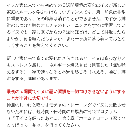
イヌが家に来てから初めての 2 週間環境の変化はイヌが新しい
家庭のルールを学ぶすばらしいチャンスです。第一印象は非常
に重要であり、その印象は消すことができません。ですから排
泄のしつけと噛むオモチャのトレーニングをすでに学習してい
るイヌでも、家に来てからの 2 週間ほどは、どこで排泄したら
よいか、何を噛んだらよいか、また一ヶ所に落ち着いておとな
しくすることを教えてください。
新しい家に来て多くの変化にさらされると、イヌは多少なりと
もストレスを感じ、エネルギーを爆発させ（興奮したり無駄吠
えをする）、家で独りなると不安を感じる（吠える、噛む、排
泄をする）傾向があります。
最初の 2 週間でイヌに悪い習慣を一切つけさせないようにする
ことが非常に大切です。
排泄のしつけと噛むオモチャのトレーニングでイヌに失敗させ
ないためには、短時間・長時間の居場所の制限プログラム
（『子イヌを飼ったあとに』第 3 章「ホームアローン（家でひ
とりぼっち）参照」を行ってください。