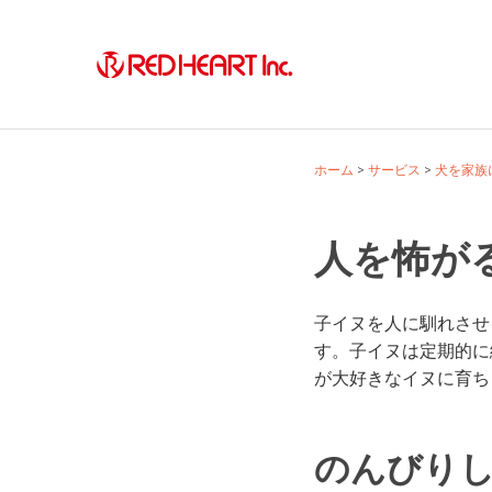
Skip
to
content
ホーム
サービス
犬を家族
人を怖が
子イヌを人に馴れさせ
す。子イヌは定期的に
が大好きなイヌに育ち
のんびり