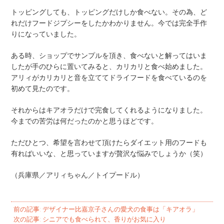
トッピングしても、トッピングだけしか食べない。その為、ど
れだけフードジプシーをしたかわかりません。今では完全手作
りになっていました。
ある時、ショップでサンプルを頂き、食べないと解ってはいま
したが手のひらに置いてみると、カリカリと食べ始めました。
アリィがカリカリと音を立ててドライフードを食べているのを
初めて見たのです。
それからはキアオラだけで完食してくれるようになりました。
今までの苦労は何だったのかと思うほどです。
ただひとつ、希望を言わせて頂けたらダイエット用のフードも
有ればいいな、と思っていますが贅沢な悩みでしょうか（笑）
（兵庫県／アリィちゃん／トイプードル）
投
前の記事:
デザイナー比嘉京子さんの愛犬の食事は「キアオラ」
次の記事:
シニアでも食べられて、香りがお気に入り